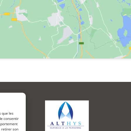
s que les
de consentir
omportement
 retirer son